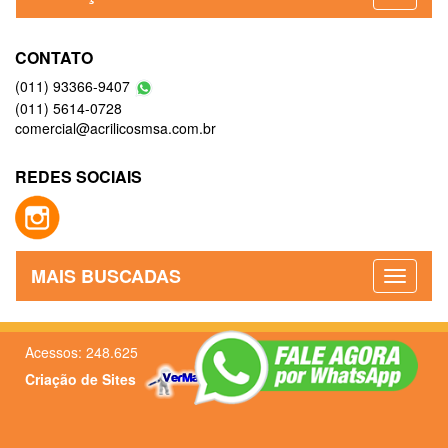
CONTATO
(011) 93366-9407
(011) 5614-0728
comercial@acrilicosmsa.com.br
REDES SOCIAIS
MAIS BUSCADAS
Acessos: 248.625
Criação de Sites
–
Admin