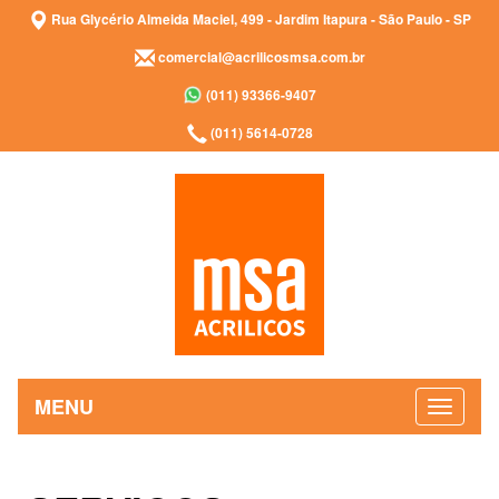
Rua Glycério Almeida Maciel, 499 - Jardim Itapura - São Paulo - SP
comercial@acrilicosmsa.com.br
(011) 93366-9407
(011) 5614-0728
MENU