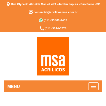
Rua Glycério Almeida Maciel, 499 - Jardim Itapura - São Paulo - SP
comercial@acrilicosmsa.com.br
(011) 93366-9407
(011) 5614-0728
MENU