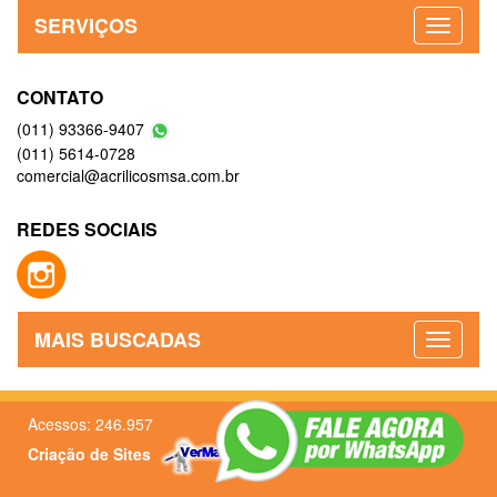
SERVIÇOS
CONTATO
(011) 93366-9407
(011) 5614-0728
comercial@acrilicosmsa.com.br
REDES SOCIAIS
MAIS BUSCADAS
Acessos: 246.957
Criação de Sites
–
Admin