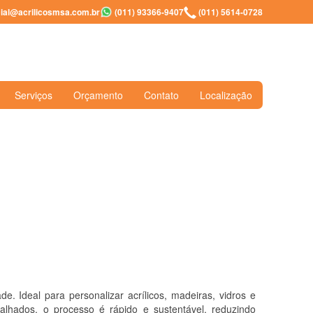
al@acrilicosmsa.com.br
(011) 93366-9407
(011) 5614-0728
Serviços
Orçamento
Contato
Localização
ade. Ideal para personalizar acrílicos, madeiras, vidros e
lhados, o processo é rápido e sustentável, reduzindo