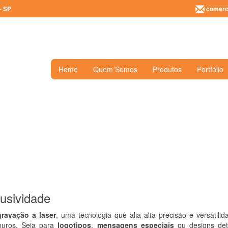
- SP
comerci
Home
Quem Somos
Produtos
Portfólio
usividade
gravação a laser
, uma tecnologia que alia alta precisão e versatilid
ouros. Seja para
logotipos
,
mensagens especiais
ou designs deta