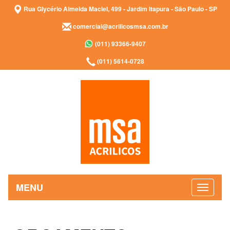
Rua Glycério Almeida Maciel, 499 - Jardim Itapura - São Paulo - SP
comercial@acrilicosmsa.com.br
(011) 93366-9407
(011) 5614-0728
MENU