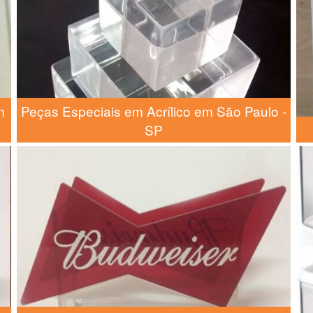
m
Peças Especiais em Acrílico em São Paulo -
SP