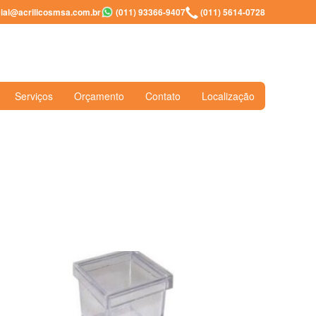
al@acrilicosmsa.com.br
(011) 93366-9407
(011) 5614-0728
Serviços
Orçamento
Contato
Localização