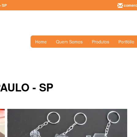
- SP
comerci
Home
Quem Somos
Produtos
Portfólio
AULO - SP