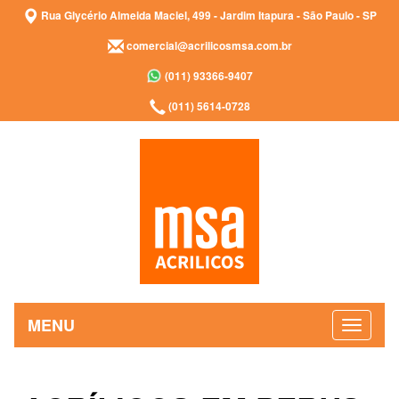
Rua Glycério Almeida Maciel, 499 - Jardim Itapura - São Paulo - SP
comercial@acrilicosmsa.com.br
(011) 93366-9407
(011) 5614-0728
MENU